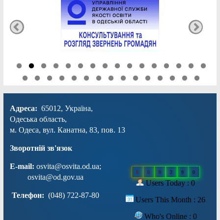
Адреса:
65012, Україна,
Одеська область,
м. Одеса, вул. Канатна, 83, пов. 13
Зворотній зв'язок
E-mail:
osvita@osvita.od.ua
;
0
0
0
2
9
0
osvita@od.gov.ua
Users Today : 0
Телефон:
(048) 722-87-80
Users This Month : 26
Who's Online : 0