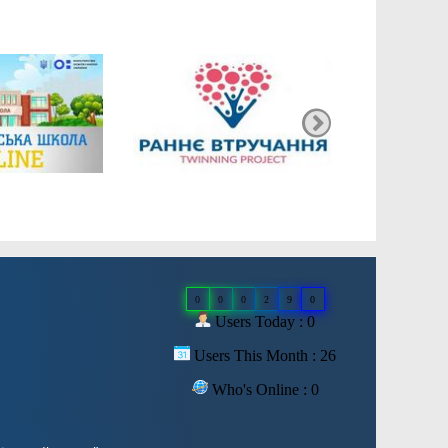
0
0
0
2
9
0
Users Today : 0
Users This Month : 26
Who's Online : 0