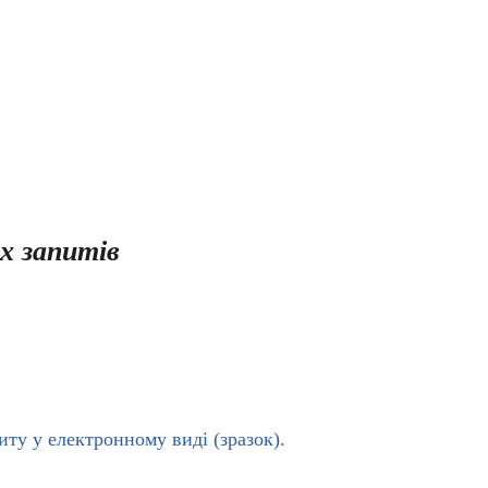
х запитів
ту у електронному виді (зразок).