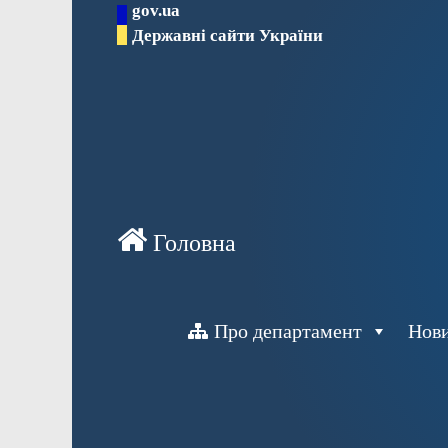
gov.ua
Перейти
Державні сайти України
до
вмісту
Про департамент
Нов