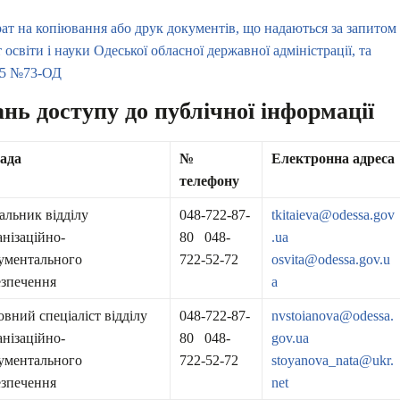
ат на копіювання або друк документів, що надаються за запитом
світи і науки Одеської обласної державної адміністрації, та
025 №73-ОД
ань доступу до публічної інформації
ада
№
Електронна адреса
телефону
альник відділу
048-722-87-
tkitaieva@odessa.gov
анізаційно-
80 048-
.ua
ументального
722-52-72
osvita@odessa.gov.u
езпечення
a
овний спеціаліст відділу
048-722-87-
nvstoianova@odessa.
анізаційно-
80 048-
gov.ua
ументального
722-52-72
stoyanova_nata@ukr.
езпечення
net