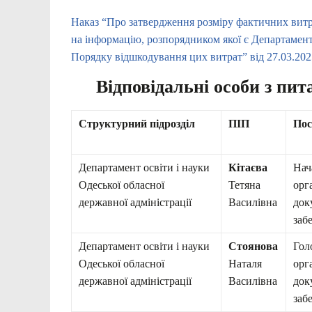
Наказ “Про затвердження розміру фактичних витр
на інформацію, розпорядником якої є Департамент о
Порядку відшкодування цих витрат” від 27.03.2
Відповідальні особи з пит
Структурний підрозділ
ПІП
Пос
Департамент освіти і науки
Кітаєва
Нач
Одеської обласної
Тетяна
орг
державної адміністрації
Василівна
док
заб
Департамент освіти і науки
Стоянова
Гол
Одеської обласної
Наталя
орг
державної адміністрації
Василівна
док
заб