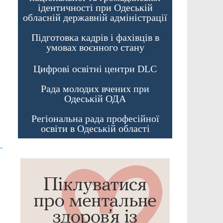
ідентичності при Одеській
обласній державній адміністрації
Підготовка кадрів і фахівців в
умовах воєнного стану
Цифрові освітні центри DLC
Рада молодих вчених при
Одеській ОДА
Регіональна рада професійної
освіти в Одеській області