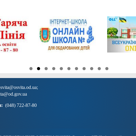
svita@osvita.od.ua
;
ita@od.gov.ua
н:
(048) 722-87-80