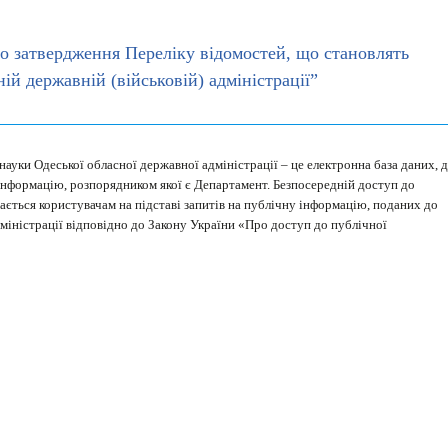
о затвердження Переліку відомостей, що становлять
й державній (військовій) адміністрації”
науки Одеської обласної державної адміністрації – це електронна база даних, 
інформацію, розпорядником якої є Департамент. Безпосередній доступ до
дається користувачам на підставі запитів на публічну інформацію, поданих до
міністрації відповідно до Закону України «Про доступ до публічної