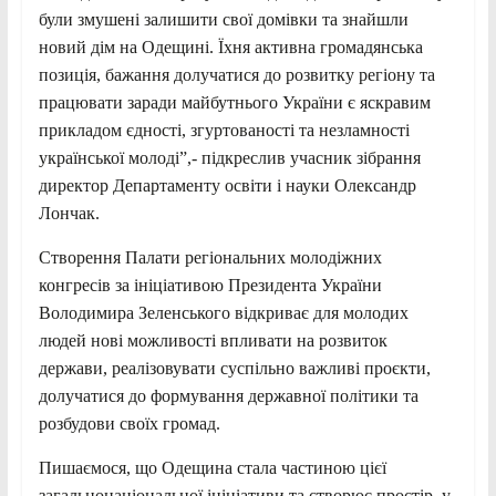
були змушені залишити свої домівки та знайшли
новий дім на Одещині. Їхня активна громадянська
позиція, бажання долучатися до розвитку регіону та
працювати заради майбутнього України є яскравим
прикладом єдності, згуртованості та незламності
української молоді”,- підкреслив учасник зібрання
директор Департаменту освіти і науки Олександр
Лончак.
Створення Палати регіональних молодіжних
конгресів за ініціативою Президента України
Володимира Зеленського відкриває для молодих
людей нові можливості впливати на розвиток
держави, реалізовувати суспільно важливі проєкти,
долучатися до формування державної політики та
розбудови своїх громад.
Пишаємося, що Одещина стала частиною цієї
загальнонаціональної ініціативи та створює простір, у