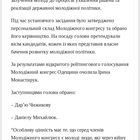
залучення молоді до процесів ухвалення рішень та
реалізації державної молодіжної політики.
Під час установчого засідання було затверджено
персональний склад Молодіжного конгресу та обрано
його керівництво. На посаду голови претендували
вісім кандидатів, кожен із яких представив власне
бачення розвитку молодіжної політики.
За результатами відкритого рейтингового голосування
Молодіжний конгрес Одещини очолила Ірина
Монастирук.
Заступницями голови обрано:
– Дар’ю Чижикову
– Даніелу Михайлюк.
“Особливу цінність має те, що серед членів
Молодіжного конгресу є молоді люди, які через війну