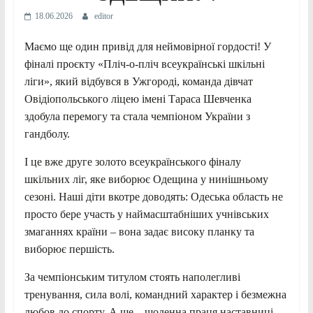
18.06.2026
editor
Маємо ще один привід для неймовірної гордості! У
фіналі проєкту «Пліч-о-пліч всеукраїнські шкільні
ліги», який відбувся в Ужгороді, команда дівчат
Овідіопольського ліцею імені Тараса Шевченка
здобула перемогу та стала чемпіоном України з
гандболу.
І це вже друге золото всеукраїнського фіналу
шкільних ліг, яке виборює Одещина у нинішньому
сезоні. Наші діти вкотре доводять: Одеська область не
просто бере участь у наймасштабніших учнівських
змаганнях країни – вона задає високу планку та
виборює першість.
За чемпіонським титулом стоять наполегливі
тренування, сила волі, командний характер і безмежна
любов до спорту. А ще – щоденна праця наставниці