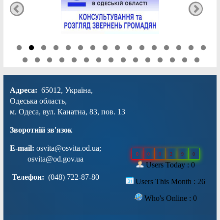
Адреса:
65012, Україна,
Одеська область,
м. Одеса, вул. Канатна, 83, пов. 13
Зворотній зв'язок
E-mail:
osvita@osvita.od.ua
;
0
0
0
2
9
0
osvita@od.gov.ua
Users Today : 0
Телефон:
(048) 722-87-80
Users This Month : 26
Who's Online : 0