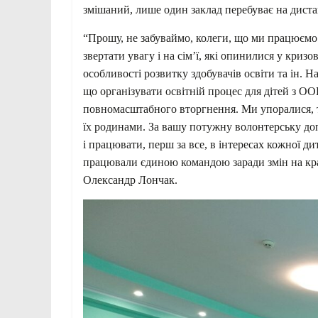
змішаний, лише один заклад перебуває на дистан
“Прошу, не забуваймо, колеги, що ми працюємо 
звертати увагу і на сім’ї, які опинилися у кризо
особливості розвитку здобувачів освіти та ін. Н
що організувати освітній процес для дітей з О
повномасштабного вторгнення. Ми упоралися, то
їх родинами. За вашу потужну волонтерську доп
і працювати, перш за все, в інтересах кожної д
працювали єдиною командою заради змін на кра
Олександр Лончак.