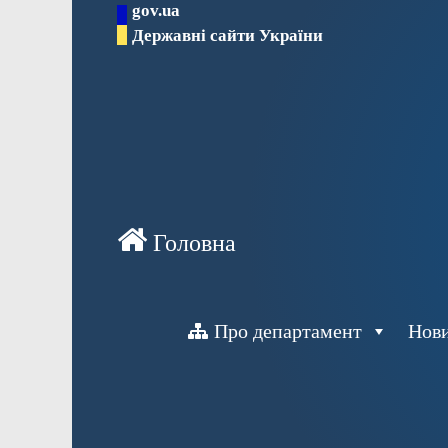
gov.ua
Перейти
Державні сайти України
до
вмісту
Про департамент
Нов