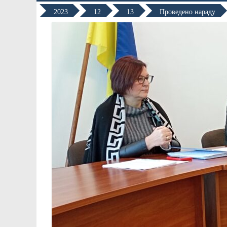
2023
12
13
Проведено нараду