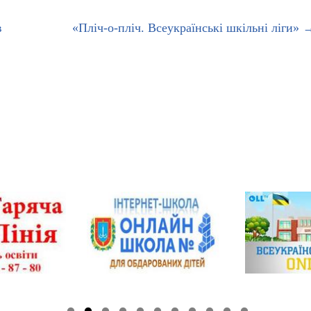
в
«Пліч-о-пліч. Всеукраїнські шкільні ліги»