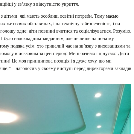
ційці у зв’язку з відсутністю укриття.
з дітьми, які мають особливі освітні потреби. Тому маємо
вих життєвих обставинах, і на технічну забезпеченість, і на
аголошу одне: діти повинні вчитися та соціалізуватися. Розумію,
ОП було надскладним завданням, але це лише на початку
му подяка усім, хто тривалий час на зв’язку з вихованцями та
омогу військовим за цей період! Ми її бачимо і цінуємо! Діяти
итини! Це моя принципова позиція і я дуже хочу, що ми
ще!” – наголосив у своєму виступі перед директорами закладів