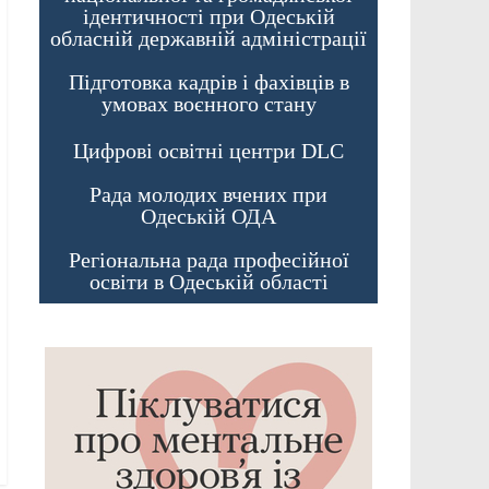
ідентичності при Одеській
обласній державній адміністрації
Підготовка кадрів і фахівців в
умовах воєнного стану
Цифрові освітні центри DLC
Рада молодих вчених при
Одеській ОДА
Регіональна рада професійної
освіти в Одеській області