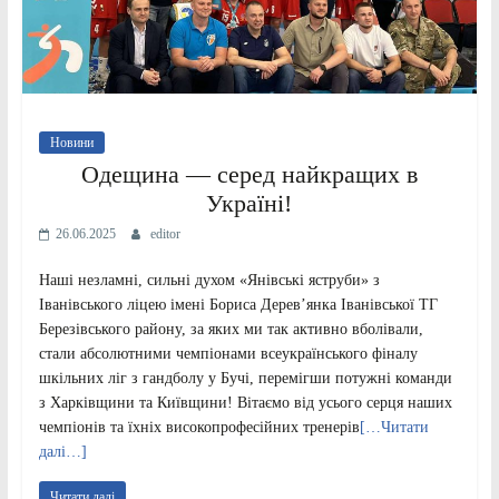
Новини
Одещина — серед найкращих в
Україні!
26.06.2025
editor
Наші незламні, сильні духом «Янівські яструби» з
Іванівського ліцею імені Бориса Дерев’янка Іванівської ТГ
Березівського району, за яких ми так активно вболівали,
стали абсолютними чемпіонами всеукраїнського фіналу
шкільних ліг з гандболу у Бучі, перемігши потужні команди
з Харківщини та Київщини! Вітаємо від усього серця наших
чемпіонів та їхніх високопрофесійних тренерів
[…Читати
далі…]
Читати далі